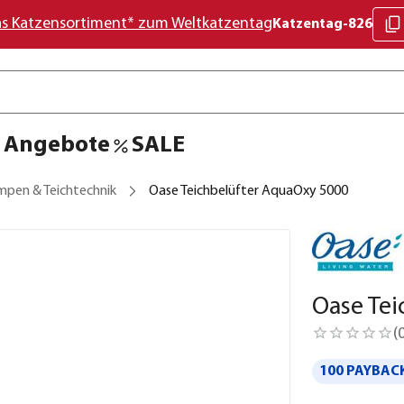
as Katzensortiment* zum Weltkatzentag
Katzentag-826
Angebote
SALE
mpen & Teichtechnik
Oase Teichbelüfter AquaOxy 5000
Oase Tei
(
100 PAYBACK