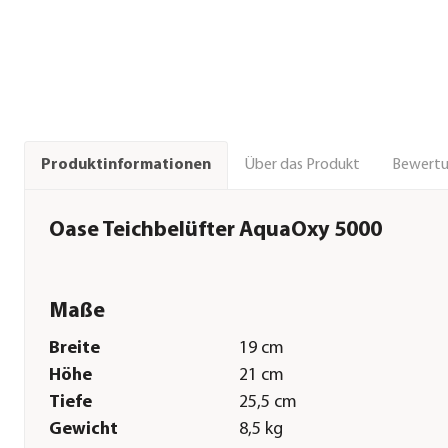
Über das Produkt
Bewert
Produktinformationen
Oase Teichbelüfter AquaOxy 5000
Maße
Breite
19 cm
Höhe
21 cm
Tiefe
25,5 cm
Gewicht
8,5 kg