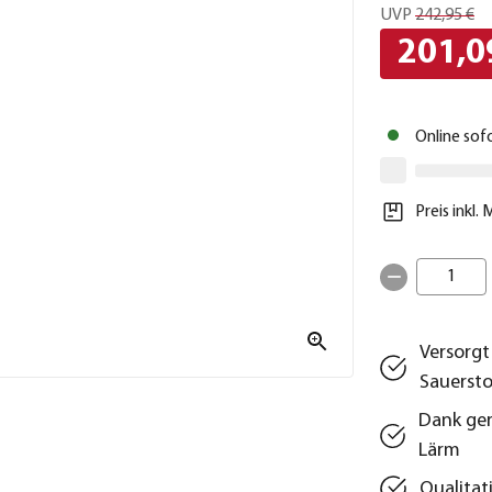
UVP
242,95 €
201,0
Online sof
Preis inkl.
1
Versorgt
Sauersto
Dank ger
Lärm
Qualitat