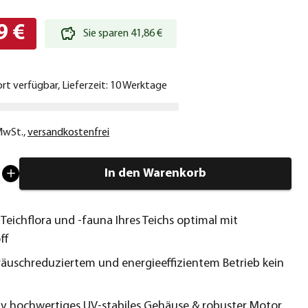
9 €
Sie sparen 41,86 €
ort verfügbar, Lieferzeit: 10 Werktage
 MwSt.
,
versandkostenfrei
In den Warenkorb
 Teichflora und -fauna Ihres Teichs optimal mit
ff
äuschreduziertem und energieeffizientem Betrieb kein
iv hochwertiges UV-stabiles Gehäuse & robuster Motor