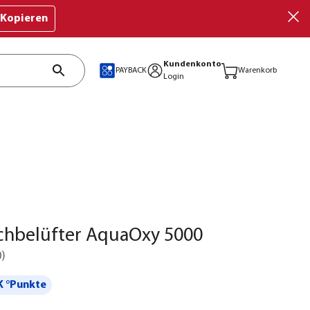
Kopieren
Kundenkonto
PAYBACK
Warenkorb
Login
chbelüfter AquaOxy 5000
0
)
 °Punkte