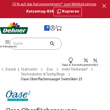
10 % auf das Katzensortiment* zum Weltkatzentag
Katzentag-826
Kopieren
lle Kategorien
Tipps & Trends
Angebote
SALE
Zurück
Startseite
Zoo
mehr Tierbedarf
Teichzubehör & Teichpflege
Oase Oberflächensauger SwimSkim 25