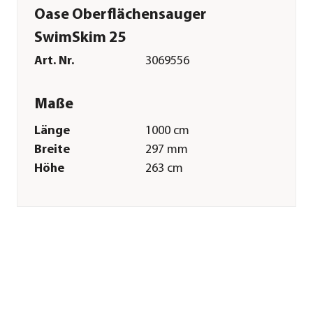
Oase Oberflächensauger
SwimSkim 25
Art. Nr.
3069556
Maße
Länge
1000 cm
Breite
297 mm
Höhe
263 cm
Gewicht
2,7 kg
Kabellänge
10 m
Merkmale
Farbe
Schwarz
Materialien
Kunststoff
Technische Details