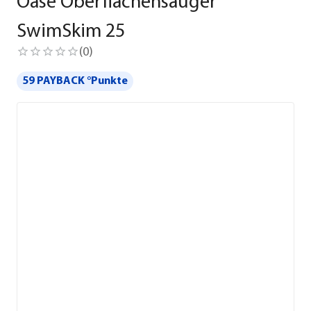
Oase Oberflächensauger
SwimSkim 25
(
0
)
59 PAYBACK °Punkte