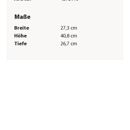
Maße
Breite
27,3 cm
Höhe
40,8 cm
Tiefe
26,7 cm
Merkmale
Farbe
Schwarz
Technische Details
Fördermenge
16000 l/h
Sonstiges
Marke
Oase
Garantie
2 Jahr(e)
Herstellerangaben