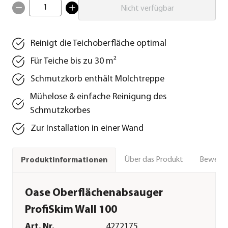
1
Nicht verfügbar
Reinigt die Teichoberfläche optimal
Für Teiche bis zu 30 m²
Schmutzkorb enthält Molchtreppe
Mühelose & einfache Reinigung des
Schmutzkorbes
Zur Installation in einer Wand
Über das Produkt
Bewert
Produktinformationen
Oase Oberflächenabsauger
ProfiSkim Wall 100
Art. Nr.
4272175