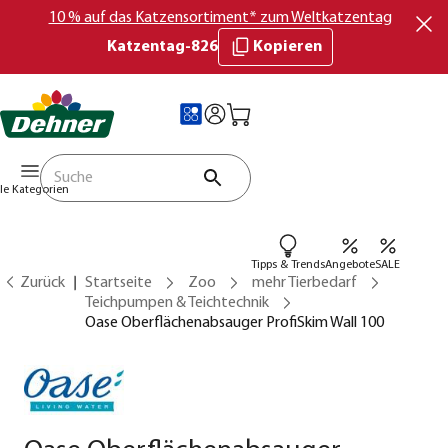
10 % auf das Katzensortiment* zum Weltkatzentag
Katzentag-826
Kopieren
lle Kategorien
Tipps & Trends
Angebote
SALE
Zurück
Startseite
Zoo
mehr Tierbedarf
Teichpumpen & Teichtechnik
Oase Oberflächenabsauger ProfiSkim Wall 100