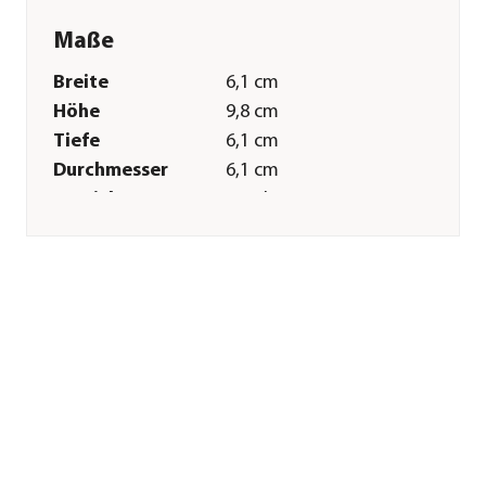
Maße
Breite
6,1 cm
Höhe
9,8 cm
Tiefe
6,1 cm
Durchmesser
6,1 cm
Gewicht
3,03 kg
Kabellänge
3 m
Merkmale
Farbe
Schwarz
Materialien
Kunststoff
Technische Details
Lichtfarbe
Kaltweiß|Farbwechsel
Leistung
12 W
Spannung
230 V