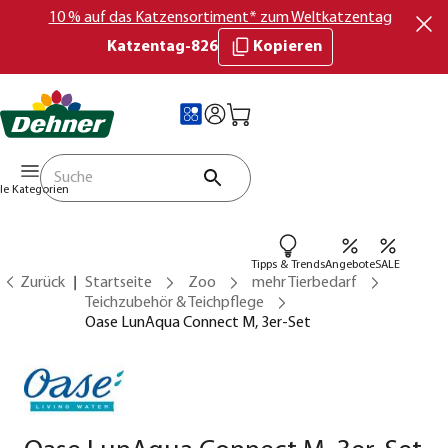
10 % auf das Katzensortiment* zum Weltkatzentag
Katzentag-826
Kopieren
lle Kategorien
Tipps & Trends
Angebote
SALE
Zurück
Startseite
Zoo
mehr Tierbedarf
Teichzubehör & Teichpflege
Oase LunAqua Connect M, 3er-Set