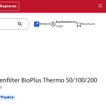
Kopieren
Kundenkonto
PAYBACK
Warenkorb
Login
enfilter BioPlus Thermo 50/100/200
0
)
°Punkte