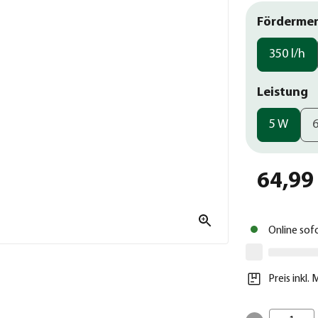
Förderme
350 l/h
Leistung
5 W
64,99
Online sof
Preis inkl.