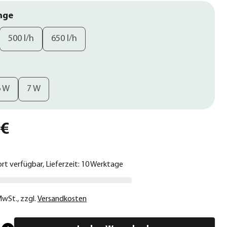
nge
500 l/h
650 l/h
6 W
7 W
 €
ort verfügbar, Lieferzeit: 10 Werktage
 MwSt.
,
zzgl.
Versandkosten