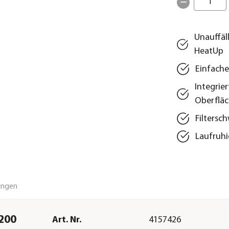
1
Unauffäll
HeatUp
Einfach
Integrie
Oberflä
Filtersc
Laufruh
ungen
/200
Art. Nr.
4157426