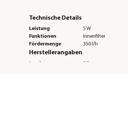
Technische Details
Leistung
5 W
Funktionen
Innenfilter
Fördermenge
350 l/h
Herstellerangaben
Land
DE
Firma
OASE GmbH
E-Mail
info@oase.com
Straße
Tecklenburger Straß
Hausnummer
161
Postleitzahl
48477
Stadt
Hörstel