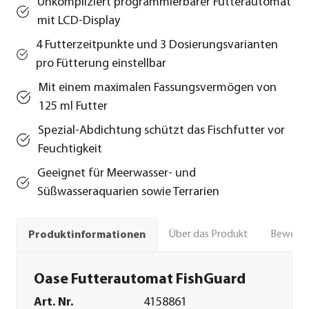
Unkompliziert programmierbarer Futterautomat
mit LCD-Display
4 Futterzeitpunkte und 3 Dosierungsvarianten
pro Fütterung einstellbar
Mit einem maximalen Fassungsvermögen von
125 ml Futter
Spezial-Abdichtung schützt das Fischfutter vor
Feuchtigkeit
Geeignet für Meerwasser- und
Süßwasseraquarien sowie Terrarien
Über das Produkt
Bewert
Produktinformationen
Oase Futterautomat FishGuard
Art. Nr.
4158861