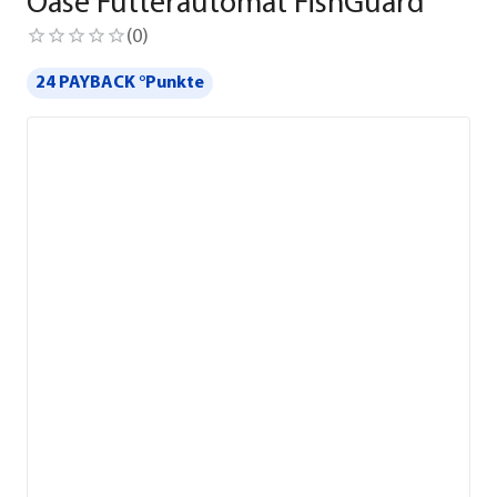
Oase Futterautomat FishGuard
(
0
)
24 PAYBACK °Punkte