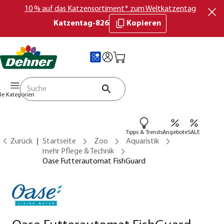
10 % auf das Katzensortiment* zum Weltkatzentag
Katzentag-826
Kopieren
lle Kategorien
Tipps & Trends
Angebote
SALE
Zurück
Startseite
Zoo
Aquaristik
mehr Pflege & Technik
Oase Futterautomat FishGuard