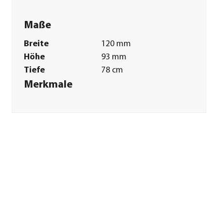
Maße
Breite
120 mm
Höhe
93 mm
Tiefe
78 cm
Merkmale
Einsatzbereich
Süßwasser|Meerwasser
Sonstiges
Marke
Oase
Herstellerangaben
Land
DE
Firma
OASE GmbH
E-Mail
info@oase.com
Straße
Tecklenburger