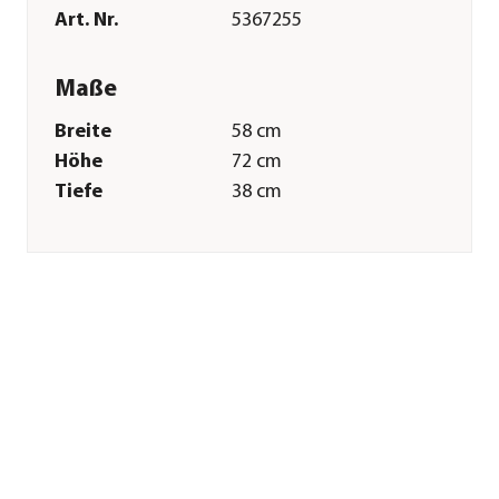
Art. Nr.
5367255
Maße
Breite
58 cm
Höhe
72 cm
Tiefe
38 cm
Gewicht
22 kg
Kabellänge
10 m
Merkmale
Farbe
Schwarz
Materialien
Kunststoff
Technische Details
Leistung
45 W
Spannung
240 V
Antriebsart
Elektro