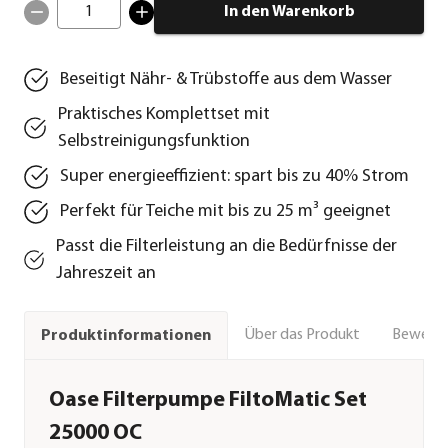
1
In den Warenkorb
Beseitigt Nähr- & Trübstoffe aus dem Wasser
Praktisches Komplettset mit
Selbstreinigungsfunktion
Super energieeffizient: spart bis zu 40% Strom
Perfekt für Teiche mit bis zu 25 m³ geeignet
Passt die Filterleistung an die Bedürfnisse der
Jahreszeit an
Über das Produkt
Bewert
Produktinformationen
Oase Filterpumpe FiltoMatic Set
25000 OC