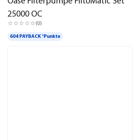
Oase Filterpumpe FiltoMatic Set
25000 OC
(
0
)
604 PAYBACK °Punkte