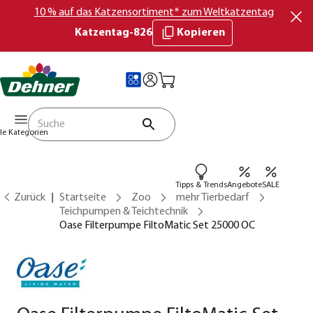
10 % auf das Katzensortiment* zum Weltkatzentag
Katzentag-826
Kopieren
lle Kategorien
Tipps & Trends
Angebote
SALE
Zurück
Startseite
Zoo
mehr Tierbedarf
Teichpumpen & Teichtechnik
Oase Filterpumpe FiltoMatic Set 25000 OC