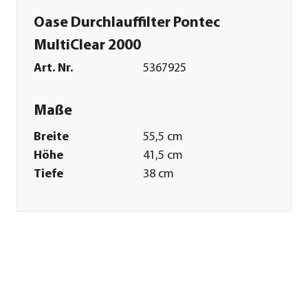
Oase Durchlauffilter Pontec
MultiClear 2000
Art. Nr.
5367925
Maße
Breite
55,5 cm
Höhe
41,5 cm
Tiefe
38 cm
Gewicht
5,84 kg
Merkmale
Farbe
Schwarz
Materialien
Kunststoff
Sonstiges
Marke
Oase