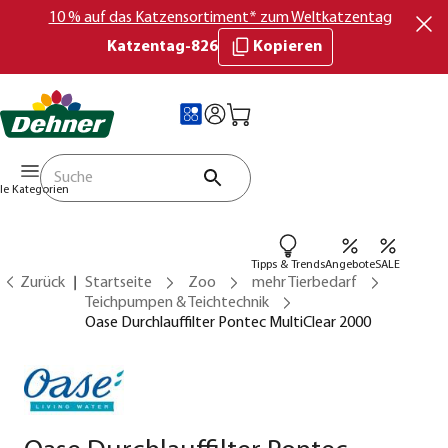
10 % auf das Katzensortiment* zum Weltkatzentag
Katzentag-826
Kopieren
lle Kategorien
Tipps & Trends
Angebote
SALE
Zurück
Startseite
Zoo
mehr Tierbedarf
Teichpumpen & Teichtechnik
Oase Durchlauffilter Pontec MultiClear 2000