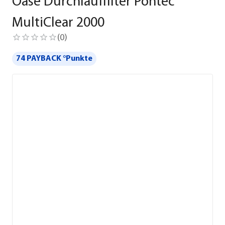
Oase Durchlauffilter Pontec
MultiClear 2000
(
0
)
74 PAYBACK °Punkte