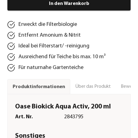
In den Warenkorb
Erweckt die Filterbiologie
Entfernt Amonium & Nitrit
Ideal bei Filterstart/ -reinigung
Ausreichend für Teiche bis max. 10 m³
Für naturnahe Gartenteiche
Über das Produkt
Bewert
Produktinformationen
Oase Biokick Aqua Activ, 200 ml
Art. Nr.
2843795
Sonstiges