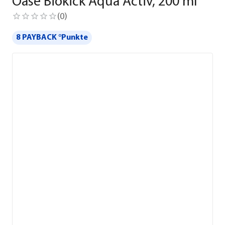
Oase Biokick Aqua Activ, 200 ml
(
0
)
8 PAYBACK °Punkte