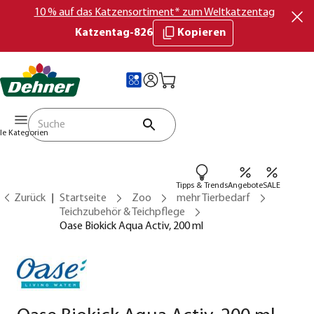
10 % auf das Katzensortiment* zum Weltkatzentag
Katzentag-826
Kopieren
lle Kategorien
Tipps & Trends
Angebote
SALE
Zurück
Startseite
Zoo
mehr Tierbedarf
Teichzubehör & Teichpflege
Oase Biokick Aqua Activ, 200 ml