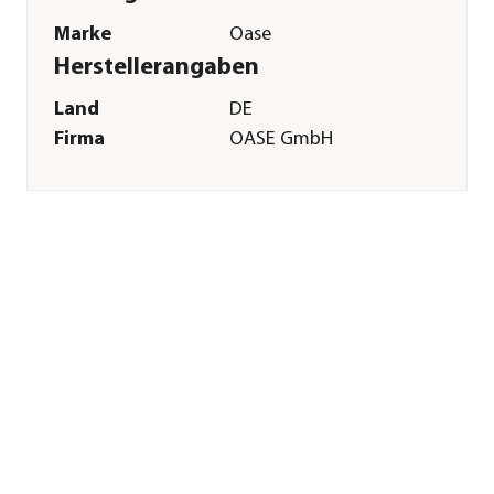
Marke
Oase
Herstellerangaben
Land
DE
Firma
OASE GmbH
E-Mail
info@oase.com
Straße
Tecklenburger
Straße
Hausnummer
161
Postleitzahl
48477
Stadt
Hörstel