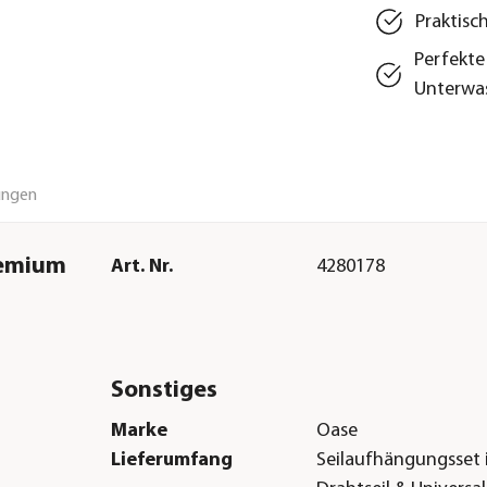
Praktisc
Perfekte
Unterwas
ungen
remium
Art. Nr.
4280178
Sonstiges
Marke
Oase
Lieferumfang
Seilaufhängungsset i