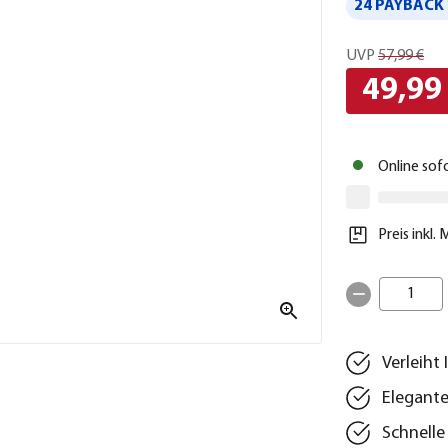
24 PAYBACK 
UVP
57,99 €
49,99
Online sof
Preis inkl.
1
Verleiht
Elegante
Schnelle