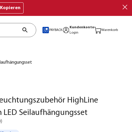
Kopieren
Kundenkonto
PAYBACK
Warenkorb
Login
ilaufhängungsset
leuchtungszubehör HighLine
 LED Seilaufhängungsset
0
)