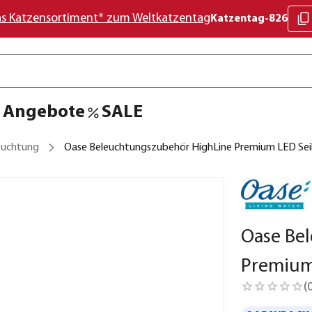
as Katzensortiment* zum Weltkatzentag
Katzentag-826
Angebote
SALE
euchtung
Oase Beleuchtungszubehör HighLine Premium LED Se
Oase Be
Premium
(