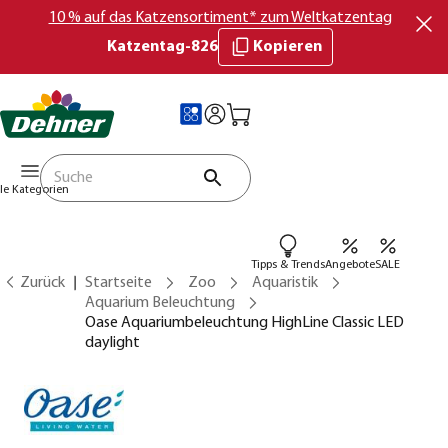
10 % auf das Katzensortiment* zum Weltkatzentag
Katzentag-826
Kopieren
lle Kategorien
Tipps & Trends
Angebote
SALE
Zurück
Startseite
Zoo
Aquaristik
Aquarium Beleuchtung
Oase Aquariumbeleuchtung HighLine Classic LED
daylight