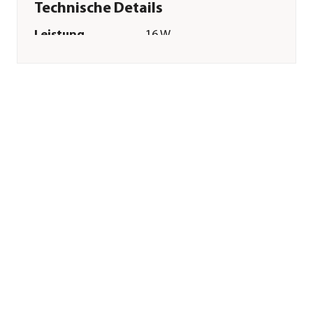
Technische Details
Leistung
16 W
Energieeffizienzklasse
E
Sonstiges
Marke
Oase
Lieferumfang
Thermostat inkl.
Saugnäpfe
Herstellerangaben
Land
DE
Firma
OASE GmbH
E-Mail
info@oase.com
Straße
Tecklenburger
Straße
Hausnummer
161
Postleitzahl
48477