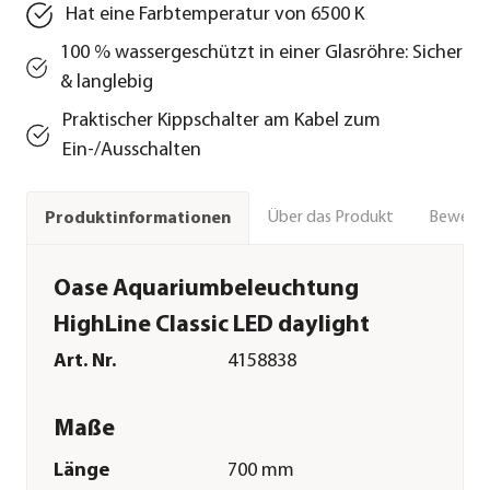
Hat eine Farbtemperatur von 6500 K
100 % wassergeschützt in einer Glasröhre: Sicher
& langlebig
Praktischer Kippschalter am Kabel zum
Ein-/Ausschalten
Über das Produkt
Bewert
Produktinformationen
Oase Aquariumbeleuchtung
HighLine Classic LED daylight
Art. Nr.
4158838
Maße
Länge
700 mm