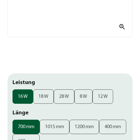
Leistung
16 W
18 W
28 W
8 W
12 W
Länge
700 mm
1015 mm
1200 mm
400 mm