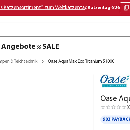
as Katzensortiment* zum Weltkatzentag
Katzentag-826
Angebote
SALE
mpen & Teichtechnik
Oase AquaMax Eco Titanium 51000
Oase Aq
(
903 PAYBACK