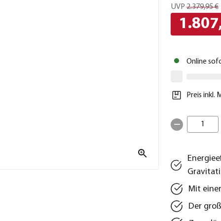
UVP
2.379,95 €
1.807
Online sof
Preis inkl.
1
Energiee
Gravitat
Mit eine
Der groß