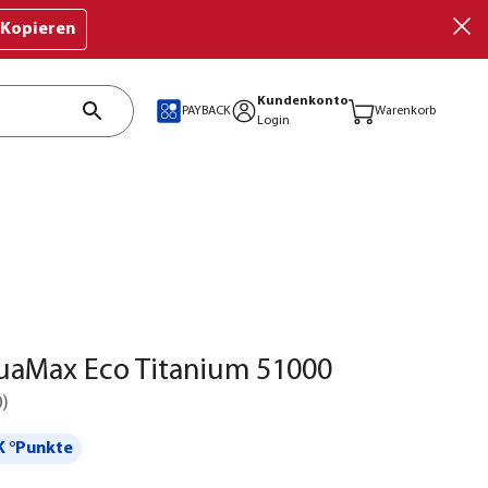
Kopieren
Kundenkonto
PAYBACK
Warenkorb
Login
uaMax Eco Titanium 51000
0
)
 °Punkte