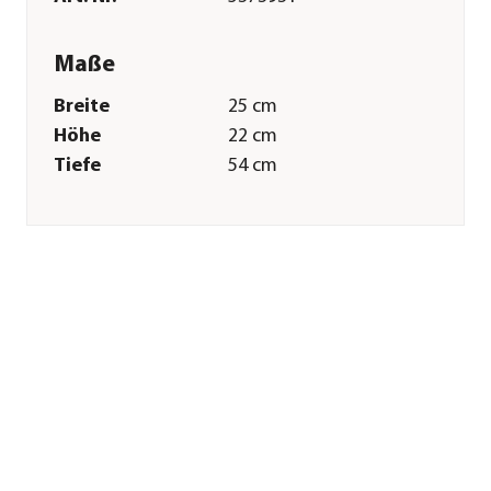
Maße
Breite
25 cm
Höhe
22 cm
Tiefe
54 cm
Gewicht
16,5 kg
Kabellänge
8 m
Merkmale
Farbe
Schwarz
Materialien
Edelstahl|Kunststoff
Technische Details
Leistung
260 V
Spannung
240 W
Antriebsart
Elektro