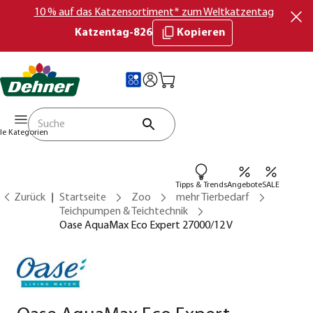
10 % auf das Katzensortiment* zum Weltkatzentag
Katzentag-826
Kopieren
lle Kategorien
Tipps & Trends
Angebote
SALE
Zurück
Startseite
Zoo
mehr Tierbedarf
Teichpumpen & Teichtechnik
Oase AquaMax Eco Expert 27000/12 V