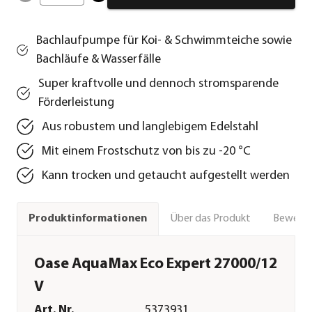
Bachlaufpumpe für Koi- & Schwimmteiche sowie
Bachläufe & Wasserfälle
Super kraftvolle und dennoch stromsparende
Förderleistung
Aus robustem und langlebigem Edelstahl
Mit einem Frostschutz von bis zu -20 °C
Kann trocken und getaucht aufgestellt werden
Über das Produkt
Bewert
Produktinformationen
Oase AquaMax Eco Expert 27000/12
V
Art. Nr.
5373931