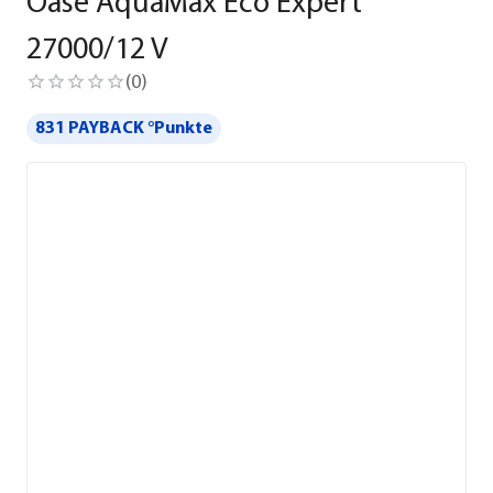
Oase AquaMax Eco Expert
27000/12 V
(
0
)
831 PAYBACK °Punkte