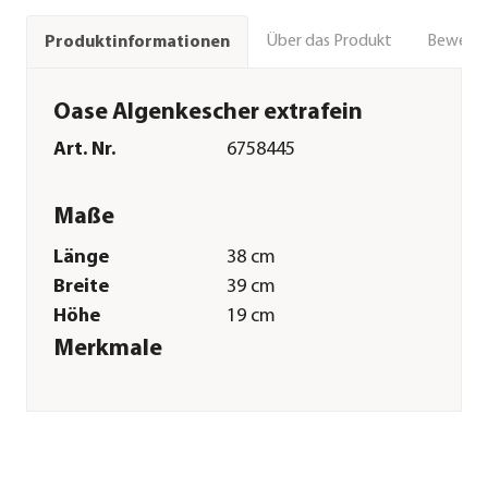
Über das Produkt
Bewert
Produktinformationen
Oase Algenkescher extrafein
Art. Nr.
6758445
Maße
Länge
38 cm
Breite
39 cm
Höhe
19 cm
Merkmale
Farbe
Weiß|Schwarz
Sonstiges
Marke
Oase