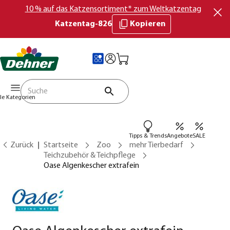
10 % auf das Katzensortiment* zum Weltkatzentag
Katzentag-826
Kopieren
lle Kategorien
Tipps & Trends
Angebote
SALE
Zurück
Startseite
Zoo
mehr Tierbedarf
Teichzubehör & Teichpflege
Oase Algenkescher extrafein