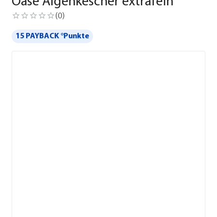
Oase Algenkescher extrafein
(
0
)
15 PAYBACK °Punkte