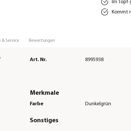
Im Topf g
Kommt mi
 & Service
Bewertungen
f
Art. Nr.
8995938
Merkmale
Farbe
Dunkelgrün
Sonstiges