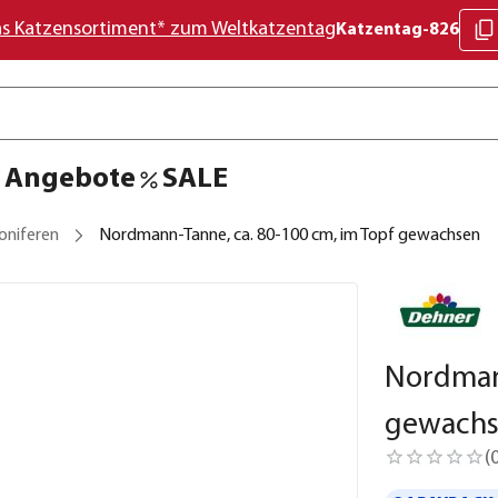
as Katzensortiment* zum Weltkatzentag
Katzentag-826
Angebote
SALE
oniferen
Nordmann-Tanne, ca. 80-100 cm, im Topf gewachsen
Nordmann
gewach
(