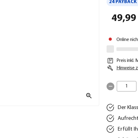
24 PAYBACK 
49,99
Online nic
Preis inkl.
Hinweise z
1
Der Klass
Aufrecht
Erfüllt