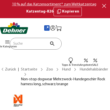
10 % auf das Katzensortiment* zum Weltkatzentag
Katzentag-826
Kopieren
lle Kategorien
Tipps & Trends
Angebote
SALE
Zurück
Startseite
Zoo
Hund
Hundehalsbänder
Non-stop dogwear Mehrzweck-Hundegeschirr Rock
harness long, schwarz/orange