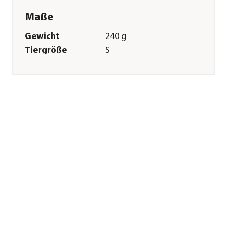
Maße
Gewicht
240 g
Tiergröße
S
Merkmale
Farbe
Schwarz|Orange
Materialien
Nylon|Polyester|Aluminium
Eigenschaften
reflektierend
Pflege
Pflegehinweise
Bis 30 Grad
Sonstiges
Marke
Non-stop dogwear
Tierart
Hunde
Hinweis
Hersteller-
Farbbezeichnung: