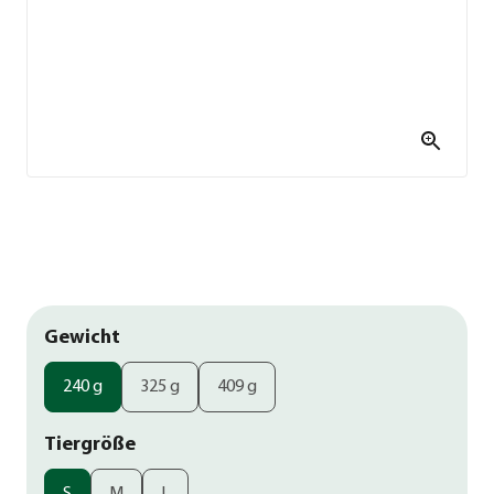
Gewicht
240 g
325 g
409 g
Tiergröße