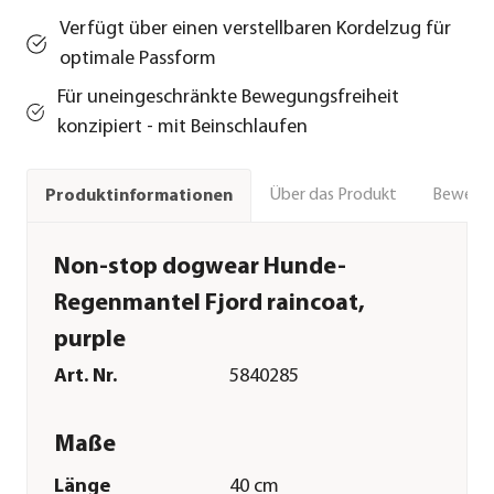
Verfügt über einen verstellbaren Kordelzug für
optimale Passform
Für uneingeschränkte Bewegungsfreiheit
konzipiert - mit Beinschlaufen
Über das Produkt
Bewert
Produktinformationen
Non-stop dogwear Hunde-
Regenmantel Fjord raincoat,
purple
Art. Nr.
5840285
Maße
Länge
40 cm