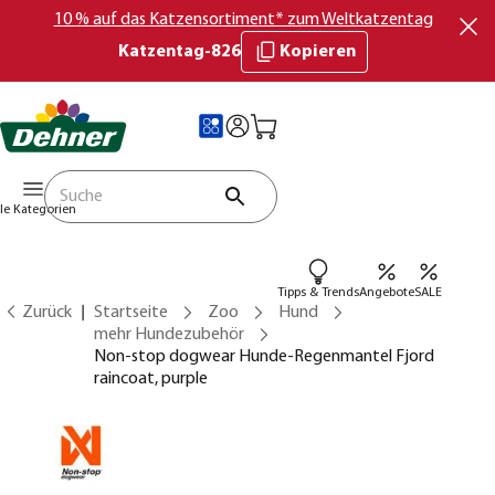
10 % auf das Katzensortiment* zum Weltkatzentag
Katzentag-826
Kopieren
lle Kategorien
Tipps & Trends
Angebote
SALE
Zurück
Startseite
Zoo
Hund
mehr Hundezubehör
Non-stop dogwear Hunde-Regenmantel Fjord
raincoat, purple