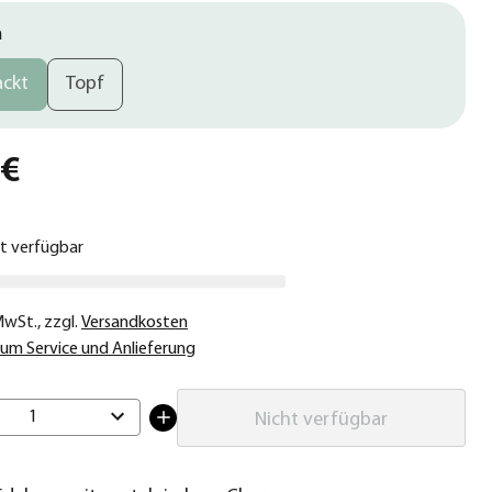
m
ackt
Topf
 €
ht verfügbar
 MwSt.
,
zzgl.
Versandkosten
um Service und Anlieferung
1
Nicht verfügbar