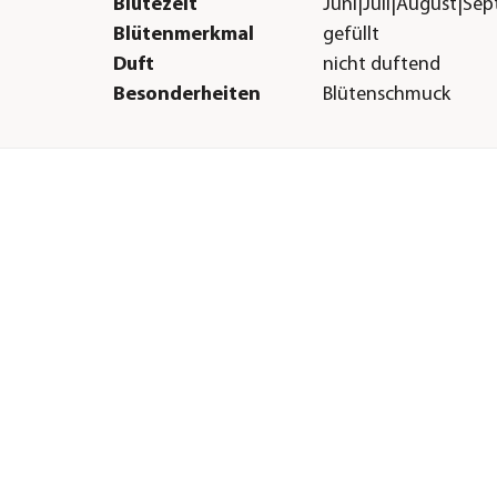
Blütezeit
Juni|Juli|August|Se
Blütenmerkmal
gefüllt
Duft
nicht duftend
Besonderheiten
Blütenschmuck
Resistenz
Echter Mehltau|Ster
Lebenszyklus
mehrjährig
Lieferform
Wurzelnackt
Sonstiges
Marke
Dehner
freich|lehmig
Züchter
Tantau
ür