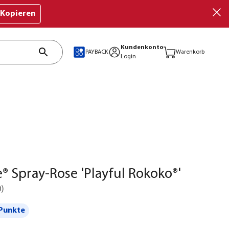
Kopieren
Kundenkonto
PAYBACK
Warenkorb
Login
® Spray-Rose 'Playful Rokoko®'
0
)
Punkte