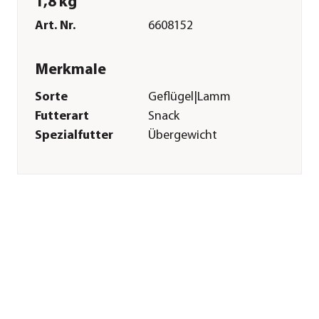
1,8 kg
Art. Nr.
6608152
Merkmale
Sorte
Geflügel|Lamm
Futterart
Snack
Spezialfutter
Übergewicht
Verpackung
Eimer
Inhalt
1,8 kg
Sonstiges
Marke
Nobby®
Tierart
Hunde
Herstellerangaben
Land
DE
Firma
Nobby Pet Shop