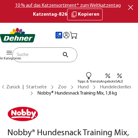
10 % auf das Katzensortiment* zum Weltkatzentag
Katzentag-826
Kopieren
lle Kategorien
Tipps & Trends
Angebote
SALE
Zurück
Startseite
Zoo
Hund
Hundeleckerlies
Nobby® Hundesnack Training Mix, 1,8 kg
Nobby® Hundesnack Training Mix,