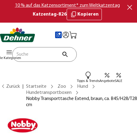
10 % auf das Katzensortiment* zum Weltkatzentag
Katzentag-826
Kopieren
lle Kategorien
Tipps & Trends
Angebote
SALE
Zurück
Startseite
Zoo
Hund
Hundetransportboxen
Nobby Transporttasche Extend, braun, ca. B45/H28/T28
cm