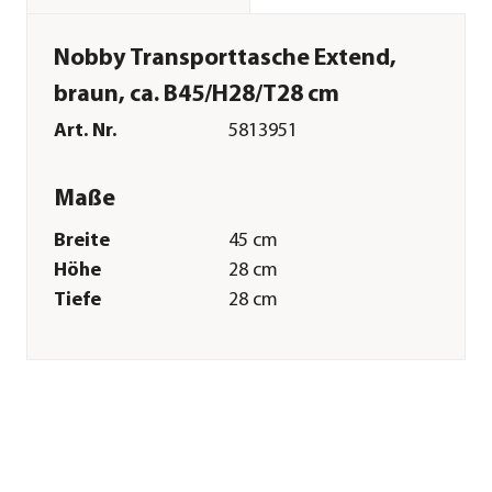
Nobby Transporttasche Extend,
braun, ca. B45/H28/T28 cm
Art. Nr.
5813951
Maße
Breite
45 cm
Höhe
28 cm
Tiefe
28 cm
Gewicht
1,6 kg
Tiergröße
bis 8 kg
Merkmale
Farbe
Braun
Materialien
Mikrofaser