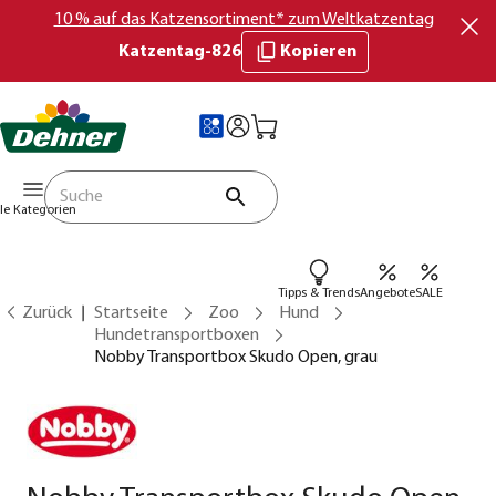
10 % auf das Katzensortiment* zum Weltkatzentag
Katzentag-826
Kopieren
lle Kategorien
Tipps & Trends
Angebote
SALE
Zurück
Startseite
Zoo
Hund
Hundetransportboxen
Nobby Transportbox Skudo Open, grau