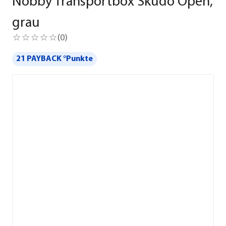
Nobby Transportbox Skudo Open,
grau
(
0
)
21 PAYBACK °Punkte