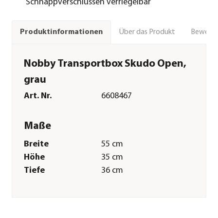
Schnappverschlüssen verriegelbar
Über das Produkt
Bewert
Produktinformationen
Nobby Transportbox Skudo Open,
grau
Art. Nr.
6608467
Maße
Breite
55 cm
Höhe
35 cm
Tiefe
36 cm
Gewicht
1,83 kg
Merkmale
Farbe
Grau|Weiß