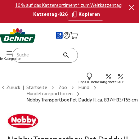
10 % auf das Katzensortiment* zum Weltkatzentag
Katzentag-826
Kopieren
lle Kategorien
Tipps & Trends
Angebote
SALE
Zurück
Startseite
Zoo
Hund
Hundetransportboxen
Nobby Transportbox Pet Daddy II, ca. B37/H33/T55 cm