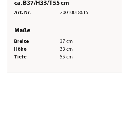
ca. B37/H33/T55 cm
Art. Nr.
20010018615
Maße
Breite
37 cm
Höhe
33 cm
Tiefe
55 cm
Gewicht
1,4 kg
Merkmale
Farbe
Hellblau
Materialien
Kunststoff
Belastbarkeit
7 kg
Sonstiges
Marke
Nobby®
Tierart
Katzen|Hunde