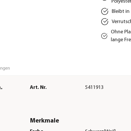
Polyeste
Bleibt i
Verrutsc
Ohne Pla
lange Fr
ungen
.
Art. Nr.
5411913
Merkmale