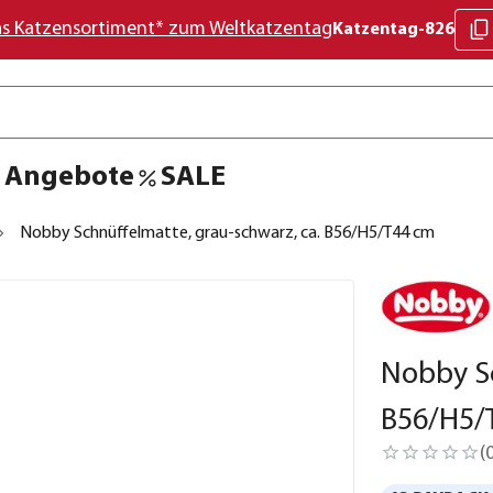
as Katzensortiment* zum Weltkatzentag
Katzentag-826
Angebote
SALE
Nobby Schnüffelmatte, grau-schwarz, ca. B56/H5/T44 cm
Nobby Sc
B56/H5/
(