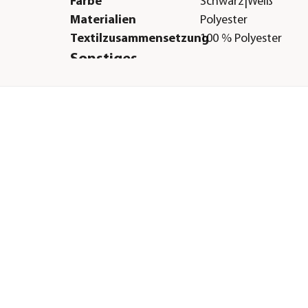
Farbe
Schwarz|Weiß
Materialien
Polyester
Textilzusammensetzung
100 % Polyester
Sonstiges
Marke
Nobby®
Tierart
Hunde|Katzen