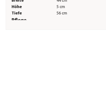
Breite
44 cm
Höhe
5 cm
Tiefe
56 cm
Pflege
Pflegehinweise
Bis 30 Grad
Herstellerangaben
Land
DE
Firma
Nobby Pet Shop GmbH
E-Mail
info@nobby.de
Straße
Im Egeling
Hausnummer
21
Postleitzahl
46395
Stadt
Bocholt