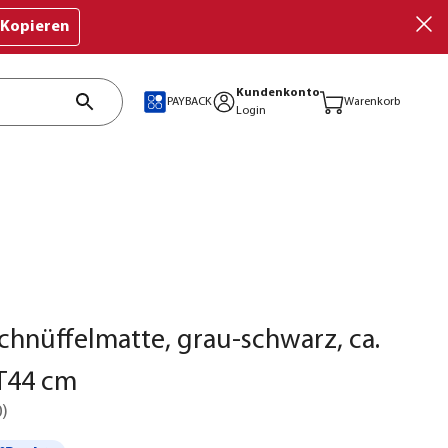
Kopieren
Kundenkonto
PAYBACK
Warenkorb
Login
hnüffelmatte, grau-schwarz, ca.
T44 cm
0
)