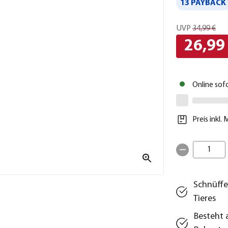
13 PAYBACK 
UVP
34,99 €
26,99
Online sof
Preis inkl.
1
Schnüffe
Tieres
Besteht 