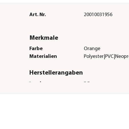
Art. Nr.
20010031956
Merkmale
Farbe
Orange
Materialien
Polyester|PVC|Neop
Herstellerangaben
Land
DE
Firma
Nobby Pet Shop Gm
E-Mail
info@nobby.de
Straße
Im Egeling
Hausnummer
21
Postleitzahl
46395