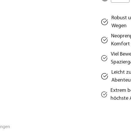
Robust un
Wegen
Neoprenp
Komfort
Viel Bew
Spazier
Leicht z
Abenteu
Extrem b
höchste 
ungen