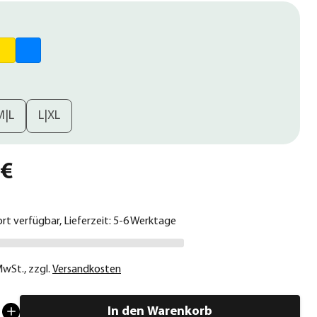
M|L
L|XL
 €
ort verfügbar, Lieferzeit: 5-6 Werktage
 MwSt.
,
zzgl.
Versandkosten
In den Warenkorb