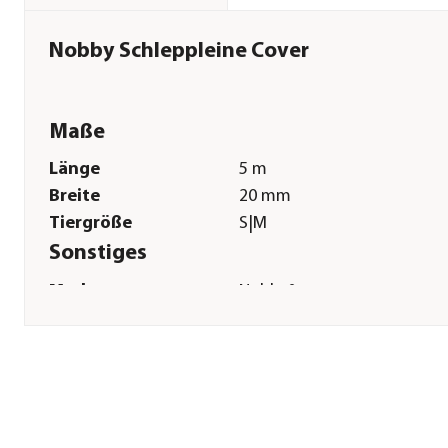
Nobby Schleppleine Cover
Maße
Länge
5 m
Breite
20 mm
Tiergröße
S|M
Sonstiges
Marke
Nobby®
Tierart
Hunde