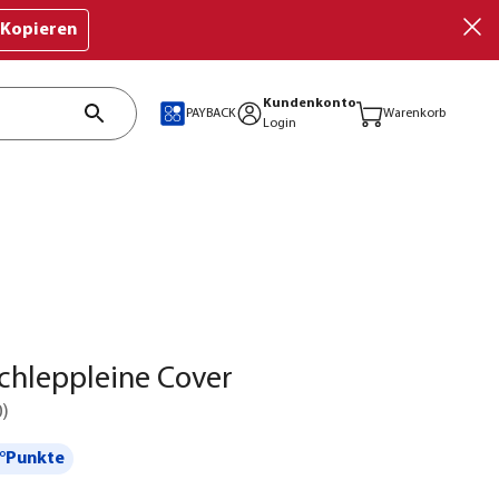
Kopieren
Kundenkonto
PAYBACK
Warenkorb
Login
chleppleine Cover
0
)
°Punkte