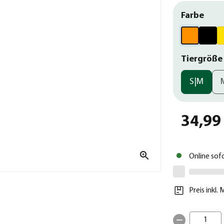
Farbe
Tiergröße
S|M
34,99
Online sof
Preis inkl.
1