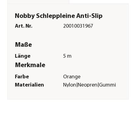
Nobby Schleppleine Anti-Slip
Art. Nr.
20010031967
Maße
Länge
5 m
Merkmale
Farbe
Orange
Materialien
Nylon|Neopren|Gummi
Sonstiges
Marke
Nobby®
Tierart
Hunde
Herstellerangaben
Land
DE