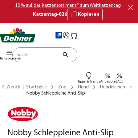
10 % auf das Katzensortiment* zum Weltkatzentag
Katzentag-826
Kopieren
lle Kategorien
Tipps & Trends
Angebote
SALE
Zurück
Startseite
Zoo
Hund
Hundeleinen
Nobby Schleppleine Anti-Slip
Nobby Schleppleine Anti-Slip