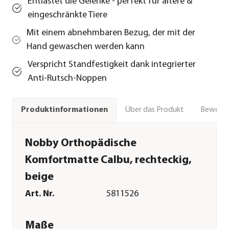
Entlastet die Gelenke - perfekt für ältere &
eingeschränkte Tiere
Mit einem abnehmbaren Bezug, der mit der
Hand gewaschen werden kann
Verspricht Standfestigkeit dank integrierter
Anti-Rutsch-Noppen
Über das Produkt
Bewert
Produktinformationen
Nobby Orthopädische
Komfortmatte Calbu, rechteckig,
beige
Art. Nr.
5811526
Maße