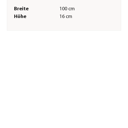
Breite
100 cm
Höhe
16 cm
Tiefe
65 cm
Gewicht
2,8 kg
Merkmale
Farbe
Beige
Materialien
Mikrofaser|Schaumstoff|Plüsch
Form
Rechteckig
Pflege
Pflegehinweise
Handwäsche
Sonstiges
Marke
Nobby®
Tierart
Hunde|Katzen
Herstellerangaben