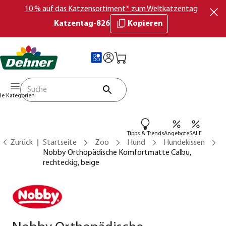
10 % auf das Katzensortiment* zum Weltkatzentag
Katzentag-826
Kopieren
lle Kategorien
Tipps & Trends
Angebote
SALE
Zurück
Startseite
Zoo
Hund
Hundekissen
Nobby Orthopädische Komfortmatte Calbu,
rechteckig, beige