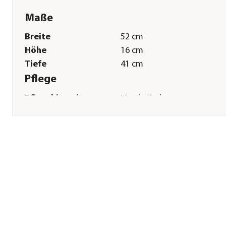
Maße
Breite
52 cm
Höhe
16 cm
Tiefe
41 cm
Pflege
Pflegehinweise
Handwäsche
Herstellerangaben
Land
DE
Firma
Nobby Pet Shop GmbH
E-Mail
info@nobby.de
Straße
Im Egeling
Hausnummer
21
Postleitzahl
46395