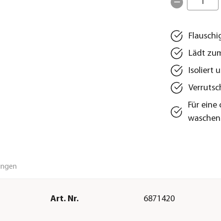
1
Flauschi
Lädt zum
Isoliert
Verrutsc
Für eine
waschen
ungen
Art. Nr.
6871420