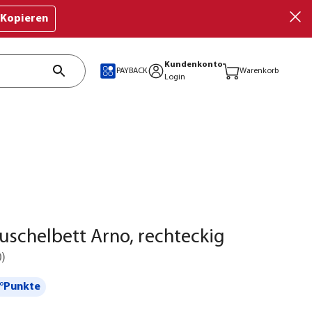
Kopieren
Kundenkonto
PAYBACK
Warenkorb
Login
schelbett Arno, rechteckig
0
)
°Punkte