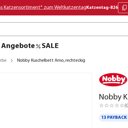
as Katzensortiment* zum Weltkatzentag
Katzentag-826
Angebote
SALE
rbe
Nobby Kuschelbett Arno, rechteckig
Nobby Ku
(
13 PAYBACK 