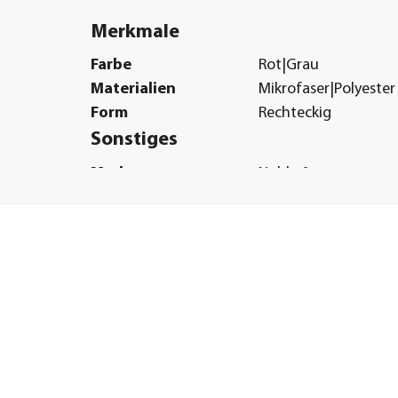
Merkmale
Farbe
Rot|Grau
Materialien
Mikrofaser|Polyester
Form
Rechteckig
Sonstiges
Marke
Nobby®
Tierart
Hunde|Katzen