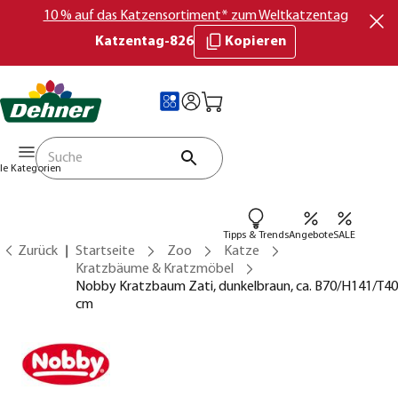
10 % auf das Katzensortiment* zum Weltkatzentag
Katzentag-826
Kopieren
lle Kategorien
Tipps & Trends
Angebote
SALE
Zurück
Startseite
Zoo
Katze
Kratzbäume & Kratzmöbel
Nobby Kratzbaum Zati, dunkelbraun, ca. B70/H141/T40
cm