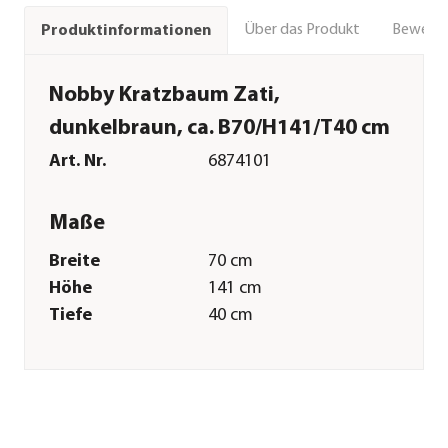
Über das Produkt
Bewert
Produktinformationen
Nobby Kratzbaum Zati,
dunkelbraun, ca. B70/H141/T40 cm
Art. Nr.
6874101
Maße
Breite
70 cm
Höhe
141 cm
Tiefe
40 cm
Gewicht
43,7 kg
Merkmale
Farbe
Dunkelbraun
Materialien
Holz|Sisal|Plüsch