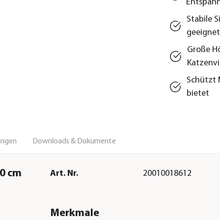
Entspan
Stabile 
geeignet
Große Hö
Katzenvi
Schützt 
bietet
ungen
Downloads & Dokumente
60 cm
Art. Nr.
20010018612
Merkmale