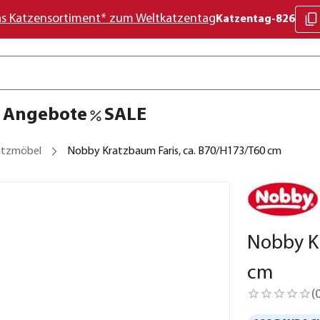
as Katzensortiment* zum Weltkatzentag
Katzentag-826
Angebote
SALE
atzmöbel
Nobby Kratzbaum Faris, ca. B70/H173/T60 cm
Nobby Kr
cm
(