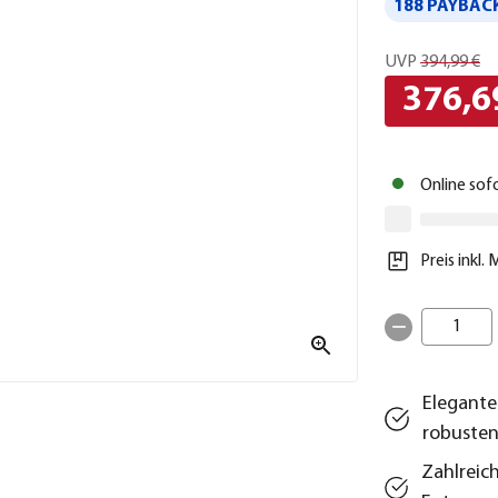
188 PAYBACK
UVP
394,99 €
376,6
Online sof
Preis inkl.
1
Elegante
robusten
Zahlreic