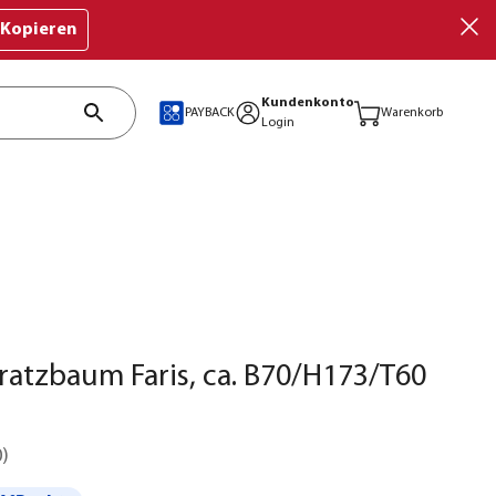
Kopieren
Kundenkonto
PAYBACK
Warenkorb
Login
atzbaum Faris, ca. B70/H173/T60
0
)