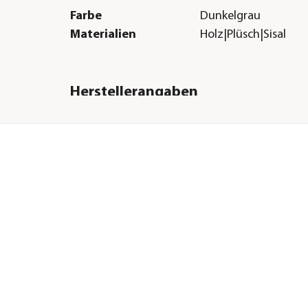
Farbe
Dunkelgrau
Materialien
Holz|Plüsch|Sisal
Herstellerangaben
Land
DE
Firma
Nobby Pet Shop Gm
E-Mail
info@nobby.de
Straße
Im Egeling
Hausnummer
21
Postleitzahl
46395
Stadt
Bocholt