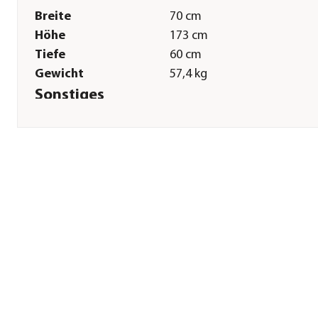
Breite
70 cm
Höhe
173 cm
Tiefe
60 cm
Gewicht
57,4 kg
Sonstiges
Marke
Nobby®
Tierart
Katzen
Lieferumfang
inkl. 2x herausnehmbaren
Kissen
Montagezustand
Lieferung erfolgt zerlegt