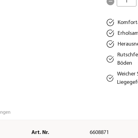
1
Komforta
Erholsam
Herausn
Rutschfe
Böden
Weicher 
Liegegef
ungen
Art. Nr.
6608871