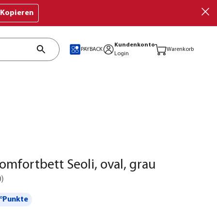
Kopieren
Kundenkonto
PAYBACK
Warenkorb
Login
mfortbett Seoli, oval, grau
0
)
°Punkte