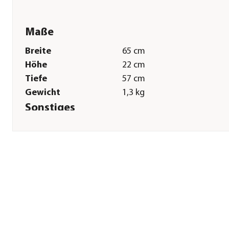
Maße
Breite
65 cm
Höhe
22 cm
Tiefe
57 cm
Gewicht
1,3 kg
Sonstiges
Marke
Nobby®
Tierart
Hunde|Katzen