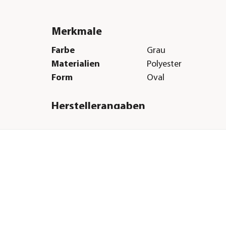
Merkmale
Farbe
Grau
Materialien
Polyester
Form
Oval
Herstellerangaben
Land
DE
Firma
Nobby Pet Shop Gm
E-Mail
info@nobby.de
Straße
Im Egeling
Hausnummer
21
Postleitzahl
46395
Stadt
Bocholt