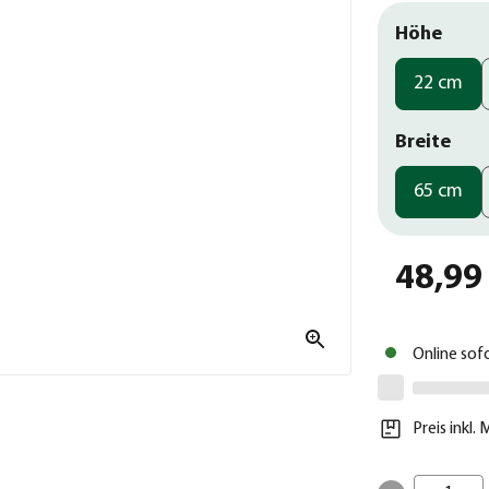
Höhe
22 cm
Breite
65 cm
48,99
Online sof
Preis inkl.