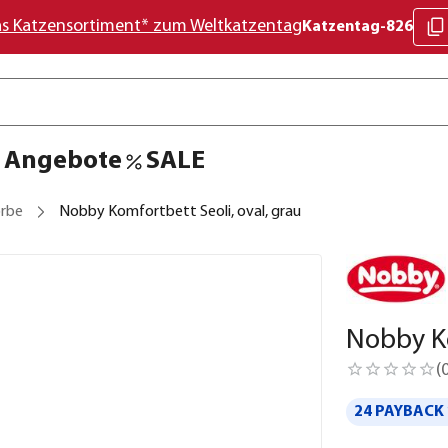
as Katzensortiment* zum Weltkatzentag
Katzentag-826
Angebote
SALE
rbe
Nobby Komfortbett Seoli, oval, grau
Nobby Ko
(
24 PAYBACK 