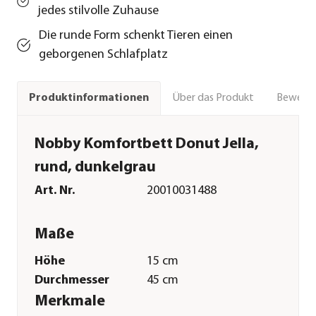
jedes stilvolle Zuhause
Die runde Form schenkt Tieren einen
geborgenen Schlafplatz
Über das Produkt
Bewert
Produktinformationen
Nobby Komfortbett Donut Jella,
rund, dunkelgrau
Art. Nr.
20010031488
Maße
Höhe
15 cm
Durchmesser
45 cm
Merkmale