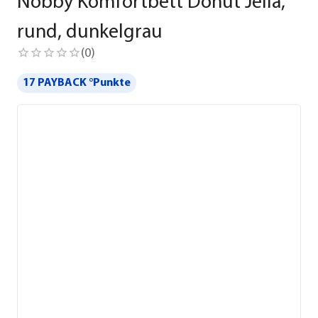
Nobby Komfortbett Donut Jella,
rund, dunkelgrau
(
0
)
17 PAYBACK °Punkte