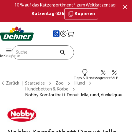
10 % auf das Katzensortiment* zum Weltkatzentag
Katzentag-826
Kopieren
lle Kategorien
Tipps & Trends
Angebote
SALE
Zurück
Startseite
Zoo
Hund
Hundebetten & Körbe
Nobby Komfortbett Donut Jella, rund, dunkelgrau