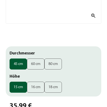
Durchmesser
45 cm
60 cm
80 cm
Höhe
15 cm
16 cm
18 cm
35,99 €