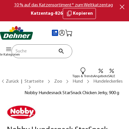
10 % auf das Katzensortiment* zum Weltkatzentag
Katzentag-826
Kopieren
lle Kategorien
Tipps & Trends
Angebote
SALE
Zurück
Startseite
Zoo
Hund
Hundeleckerlies
Nobby Hundesnack StarSnack Chicken Jerky, 900 g