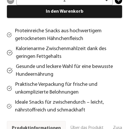
2
In den Warenkorb
Proteinreiche Snacks aus hochwertigem
getrocknetem Hähnchenfleisch
Kalorienarme Zwischenmahlzeit dank des
geringen Fettgehalts
Gesunde und leckere Wahl für eine bewusste
Hundeernährung
Praktische Verpackung für frische und
unkomplizierte Belohnungen
Ideale Snacks für zwischendurch – leicht,
nährstoffreich und schmackhaft
Über das Produkt
Zusamm
Produktinformationen