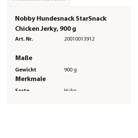
Nobby Hundesnack StarSnack
Chicken Jerky, 900 g
Art. Nr.
20010013912
Maße
Gewicht
900 g
Merkmale
Sorte
Huhn
Verpackung
Beutel
Sonstiges
Marke
Nobby®
Tierart
Hunde
Herstellerangaben