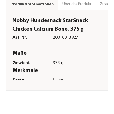
Über das Produkt
Zusamm
Produktinformationen
Nobby Hundesnack StarSnack
Chicken Calcium Bone, 375 g
Art. Nr.
20010013927
Maße
Gewicht
375 g
Merkmale
Sorte
Huhn
Verpackung
Beutel
Sonstiges
Marke
Nobby®
Tierart
Hunde