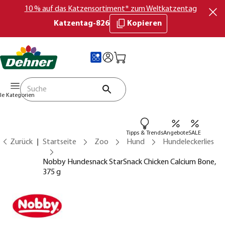
10 % auf das Katzensortiment* zum Weltkatzentag
Katzentag-826
Kopieren
lle Kategorien
Tipps & Trends
Angebote
SALE
Zurück
Startseite
Zoo
Hund
Hundeleckerlies
Nobby Hundesnack StarSnack Chicken Calcium Bone,
375 g