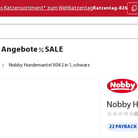
as Katzensortiment* zum Weltkatzentag
Katzentag-826
Angebote
SALE
Nobby Hundemantel X04 2 in 1, schwarz
Nobby H
(
22 PAYBACK 