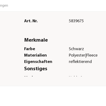
ungen
Art. Nr.
5839675
Merkmale
Farbe
Schwarz
Materialien
Polyester|Fleece
Eigenschaften
reflektierend
Sonstiges
Marke
Nobby®
Tierart
Hunde
Hinweis
Größenauswahl anh
Länge entspricht de
Rückenlänge Ihres H