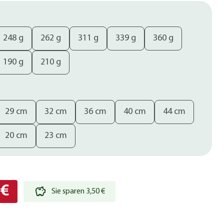
248 g
262 g
311 g
339 g
360 g
190 g
210 g
29 cm
32 cm
36 cm
40 cm
44 cm
20 cm
23 cm
 €
Sie sparen 3,50 €