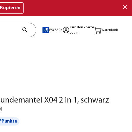
Kopieren
Kundenkonto
PAYBACK
Warenkorb
Login
undemantel X04 2 in 1, schwarz
0
)
°Punkte