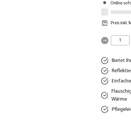
Online sof
Preis inkl.
1
Bietet I
Reflekti
Einfache
Flauschi
Wärme
Pflegele