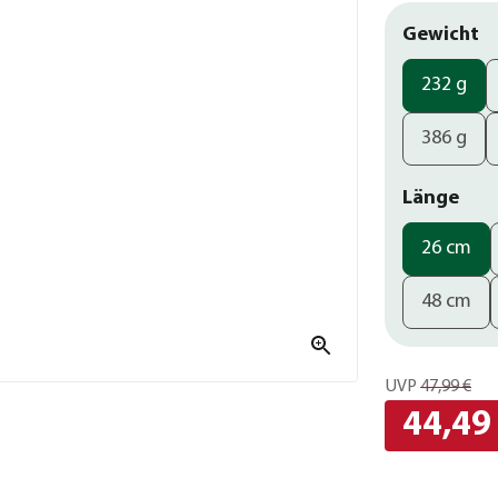
Gewicht
232 g
386 g
Länge
26 cm
48 cm
UVP
47,99 €
44,49