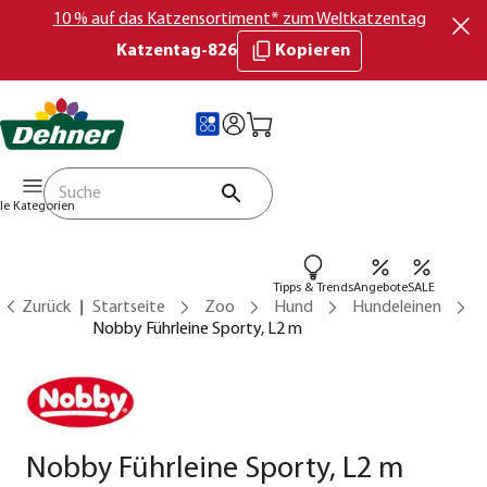
10 % auf das Katzensortiment* zum Weltkatzentag
Katzentag-826
Kopieren
lle Kategorien
Tipps & Trends
Angebote
SALE
Zurück
Startseite
Zoo
Hund
Hundeleinen
Nobby Führleine Sporty, L2 m
Nobby Führleine Sporty, L2 m