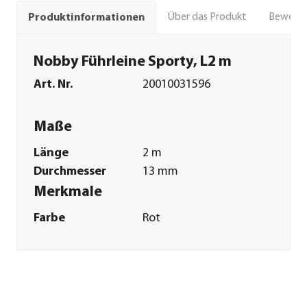
Über das Produkt
Bewert
Produktinformationen
Nobby Führleine Sporty, L2 m
Art. Nr.
20010031596
Maße
Länge
2 m
Durchmesser
13 mm
Merkmale
Farbe
Rot
Materialien
Metall|Nylon|Leder
Eigenschaften
reflektierend
Sonstiges
Marke
Nobby®