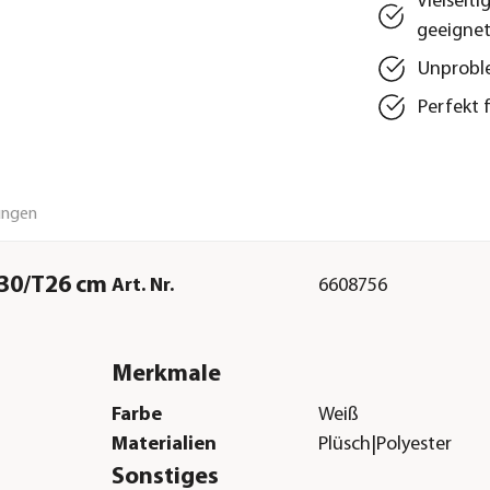
Vielseit
geeigne
Unproble
Perfekt 
ungen
B30/T26 cm
Art. Nr.
6608756
Merkmale
Farbe
Weiß
Materialien
Plüsch|Polyester
Sonstiges