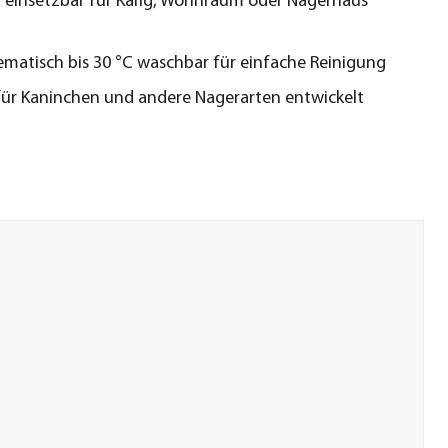
ig einsetzbar für Käfig, Wohnraum oder Nagerhaus
t
matisch bis 30 °C waschbar für einfache Reinigung
für Kaninchen und andere Nagerarten entwickelt