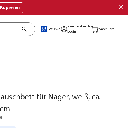
Kopieren
Kundenkonto
PAYBACK
Warenkorb
Login
auschbett für Nager, weiß, ca.
 cm
0
)