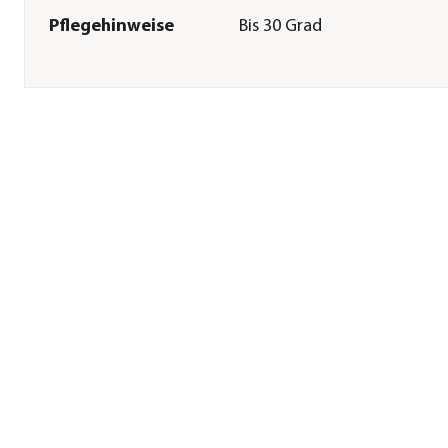
Pflegehinweise
Bis 30 Grad
Herstellerangaben
Land
DE
Firma
Nobby Pet Shop GmbH
E-Mail
info@nobby.de
Straße
Im Egeling
Hausnummer
21
Postleitzahl
46395
Stadt
Bocholt