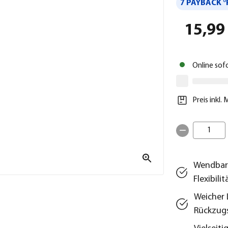
7 PAYBACK °
15,99
Online sof
Preis inkl.
1
Wendbare
Flexibilit
Weicher 
Rückzug