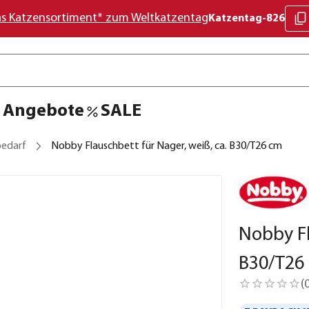
as Katzensortiment* zum Weltkatzentag
Katzentag-826
Angebote
SALE
bedarf
Nobby Flauschbett für Nager, weiß, ca. B30/T26 cm
Nobby Fl
B30/T26
(