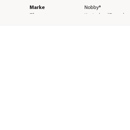
Marke
Nobby®
Tierart
Kaninchen|Zwergka