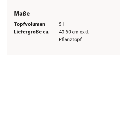
Maße
Topfvolumen
5 l
Liefergröße ca.
40-50 cm exkl.
Pflanztopf
Wuchshöhe ca.
100-150 cm
Merkmale
Farbe
Grün
Blütezeit
Mai|Juni
Wuchsform
kompakt
Besonderheiten
Herbstfärbung
Lebenszyklus
mehrjährig
Pflege
Standort
hell|sonnig|halbschattig
Bodenbeschaffenheit
Keine besonderen