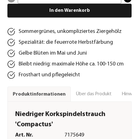
In den Warenkorb
Sommergrünes, unkompliziertes Ziergehölz
Spezialität: die feuerrote Herbstfärbung
Gelbe Blüten im Mai und Juni
Bleibt niedrig: maximale Höhe ca. 100-150 cm
Frosthart und pflegeleicht
Über das Produkt
Hinweise
Produktinformationen
Niedriger Korkspindelstrauch
'Compactus'
Art. Nr.
7175649