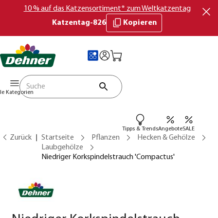
10 % auf das Katzensortiment* zum Weltkatzentag
Katzentag-826
Kopieren
lle Kategorien
Tipps & Trends
Angebote
SALE
Zurück
Startseite
Pflanzen
Hecken & Gehölze
Laubgehölze
Niedriger Korkspindelstrauch 'Compactus'