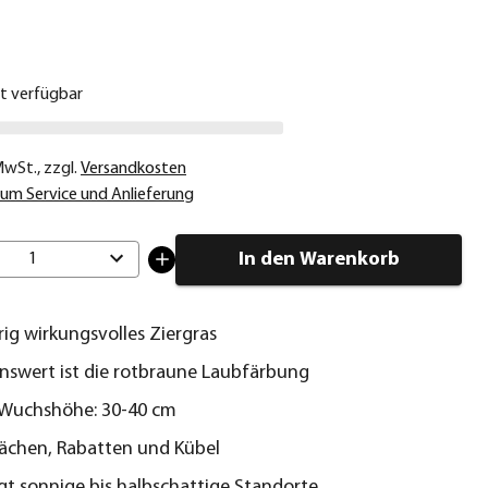
€
ht verfügbar
 MwSt.
,
zzgl.
Versandkosten
um Service und Anlieferung
In den Warenkorb
1
ig wirkungsvolles Ziergras
swert ist die rotbraune Laubfärbung
 Wuchshöhe: 30-40 cm
flächen, Rabatten und Kübel
t sonnige bis halbschattige Standorte