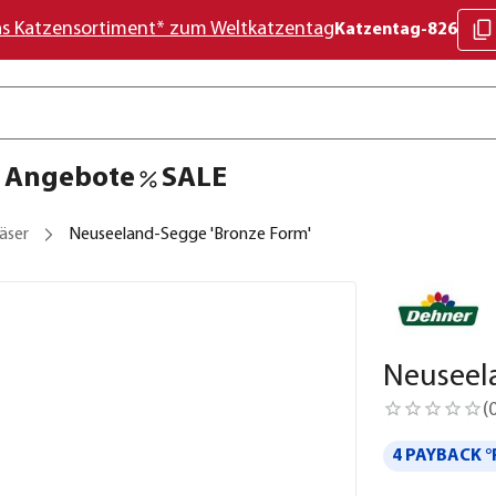
as Katzensortiment* zum Weltkatzentag
Katzentag-826
Angebote
SALE
äser
Neuseeland-Segge 'Bronze Form'
Neuseel
(
4 PAYBACK °