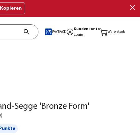
Kopieren
Kundenkonto
PAYBACK
Warenkorb
Login
and-Segge 'Bronze Form'
0
)
Punkte