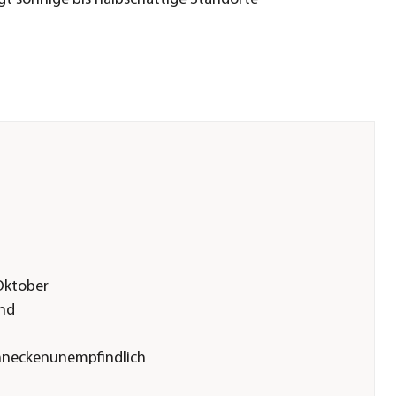
Oktober
nd
hneckenunempfindlich