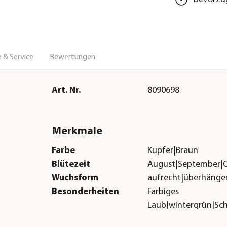
 & Service
Bewertungen
Art. Nr.
8090698
Merkmale
Farbe
Kupfer|Braun
Blütezeit
August|September|
Wuchsform
aufrecht|überhänge
Besonderheiten
Farbiges
Laub|wintergrün|Sc
Lebenszyklus
mehrjährig