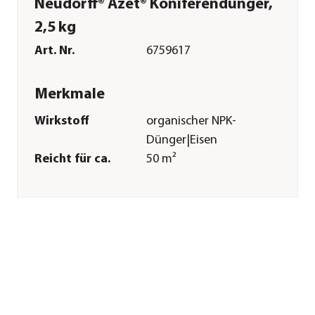
Neudorff® Azet® Koniferendünger,
2,5 kg
Art. Nr.
6759617
Merkmale
Wirkstoff
organischer NPK-
Dünger|Eisen
Reicht für ca.
50 m²
Inhalt
2,5 kg
Pflege
Anwendungszeitraum
Februar|März|April|Mai|Juni|Ju
Sonstiges
Marke
Neudorff
Hinweis
geeignet für den
ökologischen