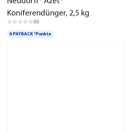
Neudorff® Azet®
Koniferendünger, 2,5 kg
(
0
)
6 PAYBACK °Punkte