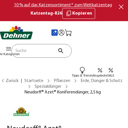
10 % auf das Katzensortiment* zum Weltkatzentag
Katzentag-826
Kopieren
lle Kategorien
Tipps & Trends
Angebote
SALE
Zurück
Startseite
Pflanzen
Erde, Dünger & Schutz
Spezialdünger
Neudorff® Azet® Koniferendünger, 2,5 kg