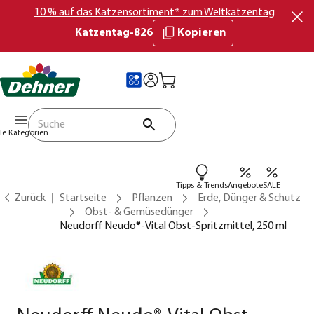
10 % auf das Katzensortiment* zum Weltkatzentag
Katzentag-826
Kopieren
lle Kategorien
Tipps & Trends
Angebote
SALE
Zurück
Startseite
Pflanzen
Erde, Dünger & Schutz
Obst- & Gemüsedünger
Neudorff Neudo®-Vital Obst-Spritzmittel, 250 ml