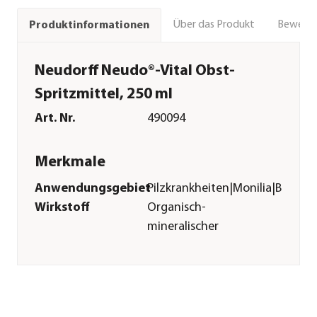
Über das Produkt
Bewert
Produktinformationen
Neudorff Neudo®-Vital Obst-
Spritzmittel, 250 ml
Art. Nr.
490094
Merkmale
Anwendungsgebiet
Pilzkrankheiten|Monilia|Birneng
Wirkstoff
Organisch-
mineralischer
Dünger
Inhalt
250 ml
Pflege
Anwendungszeitraum
Januar|Februar|März|April|Mai|