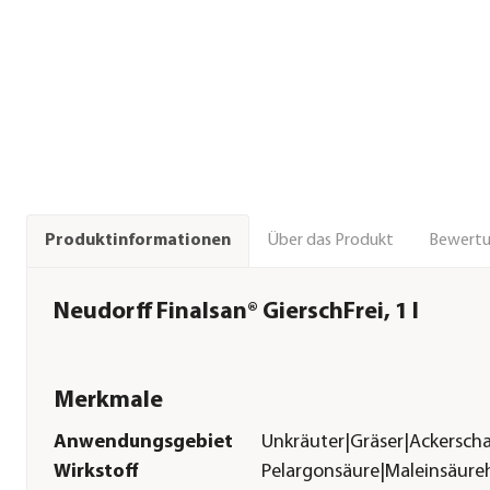
Über das Produkt
Bewert
Produktinformationen
Neudorff Finalsan® GierschFrei, 1 l
Merkmale
Anwendungsgebiet
Unkräuter|Gräser|Ackersch
Wirkstoff
Pelargonsäure|Maleinsäure