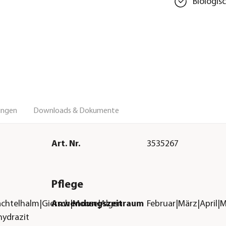
Biologis
ungen
Downloads & Dokumente
Art. Nr.
3535267
Pflege
achtelhalm|Giersch|Moose|Algen
Anwendungszeitraum
Februar|März|April|
hydrazit