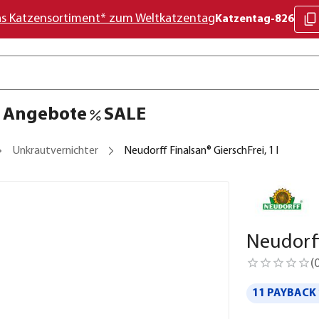
as Katzensortiment* zum Weltkatzentag
Katzentag-826
Angebote
SALE
Unkrautvernichter
Neudorff Finalsan® GierschFrei, 1 l
Neudorff 
(
11 PAYBACK 