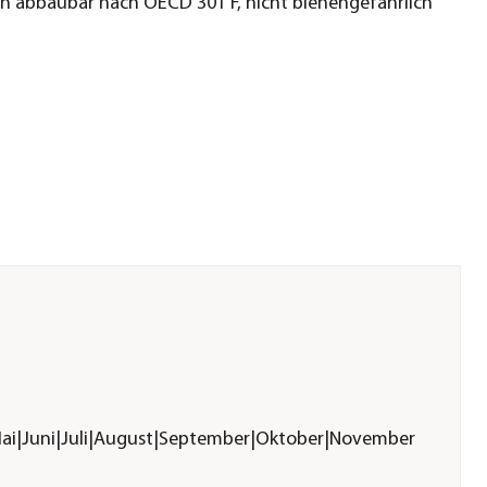
ch abbaubar nach OECD 301 F, nicht bienengefährlich
Mai|Juni|Juli|August|September|Oktober|November