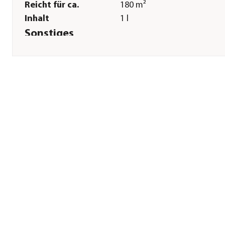
Reicht für ca.
180 m²
Inhalt
1 l
Sonstiges
Marke
Neudorff
Zulassung
Zulassungsnummer: 006193
60
Warnhinweis
Pflanzenschutzmittel
vorsichtig verwenden. Vor
Gebrauch stets Etikett und
Produktinformationen lesen
Bitte beachten Sie die
Warnhinweise und -symbole
der
Gebrauchsanleitung.|Anw
durch nicht berufliche
Anwender zulässig.|Nicht