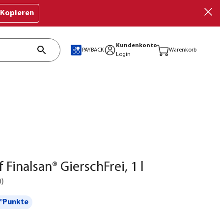
Kopieren
Kundenkonto
PAYBACK
Warenkorb
Login
Finalsan® GierschFrei, 1 l
0
)
°Punkte