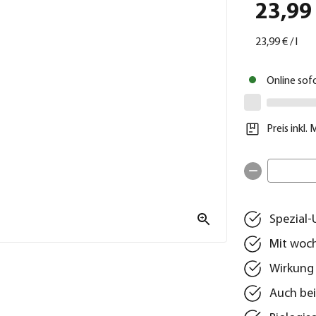
23,99
23,99 €
/
l
Online sof
Preis inkl.
Spezial-
Mit woc
Wirkung 
Auch bei