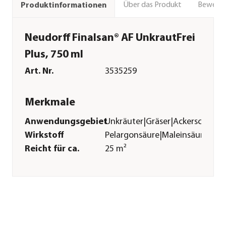
Über das Produkt
Bewert
Produktinformationen
Neudorff Finalsan® AF UnkrautFrei
Plus, 750 ml
Art. Nr.
3535259
Merkmale
Anwendungsgebiet
Unkräuter|Gräser|Ackerschacht
Wirkstoff
Pelargonsäure|Maleinsäurehydr
Reicht für ca.
25 m²
Inhalt
750 ml
Pflege
Anwendungszeitraum
Februar|März|April|Mai|Juni|J
Sonstiges