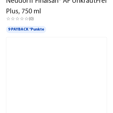
Neudorff Finalsan® AF UnkrautFrei
Plus, 750 ml
(
0
)
9 PAYBACK °Punkte