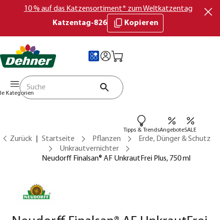
10 % auf das Katzensortiment* zum Weltkatzentag
Katzentag-826
Kopieren
lle Kategorien
Tipps & Trends
Angebote
SALE
Zurück
Startseite
Pflanzen
Erde, Dünger & Schutz
Unkrautvernichter
Neudorff Finalsan® AF UnkrautFrei Plus, 750 ml