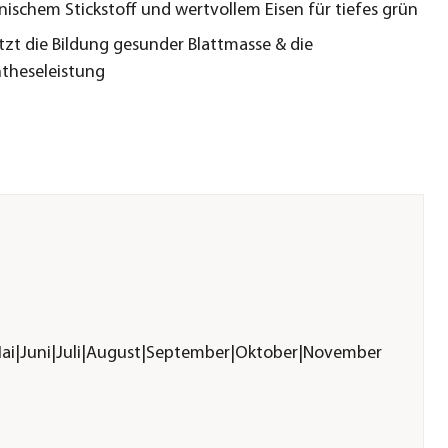
nischem Stickstoff und wertvollem Eisen für tiefes grün
tzt die Bildung gesunder Blattmasse & die
theseleistung
Mai|Juni|Juli|August|September|Oktober|November