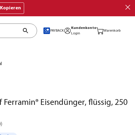
Kopieren
Kundenkonto
PAYBACK
Warenkorb
Login
l
 Ferramin® Eisendünger, flüssig, 250
0
)