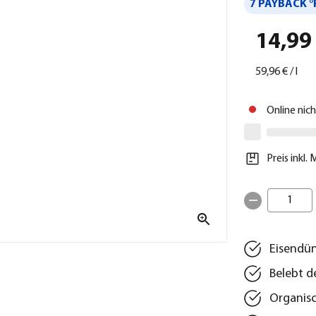
7 PAYBACK °
14,99
59,96 €
/
l
Online nic
Preis inkl.
1
Eisendün
Belebt d
Organisc