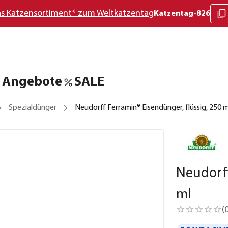
as Katzensortiment* zum Weltkatzentag
Katzentag-826
Angebote
SALE
Spezialdünger
Neudorff Ferramin® Eisendünger, flüssig, 250 m
Neudorff
ml
(