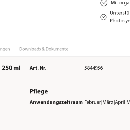
Mit orga
Unterstü
Photosyn
ungen
Downloads & Dokumente
, 250 ml
Art. Nr.
5844956
Pflege
Anwendungszeitraum
Februar|März|April|