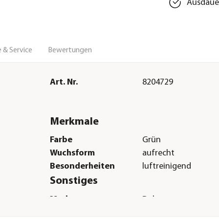
Ausdaue
 & Service
Bewertungen
Art. Nr.
8204729
Merkmale
Farbe
Grün
Wuchsform
aufrecht
Besonderheiten
luftreinigend
Sonstiges
g
Marke
Dehner
Qualität
Markenqualität