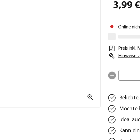
3,99 
Online nic
Preis inkl.
Hinweise z
Beliebte
Möchte h
Ideal au
Kann ein