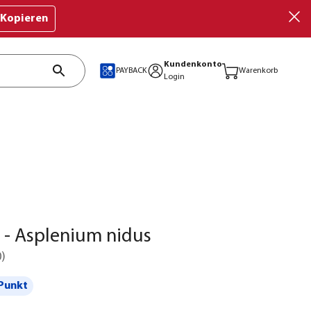
Kopieren
Kundenkonto
PAYBACK
Warenkorb
Login
 - Asplenium nidus
0
)
Punkt