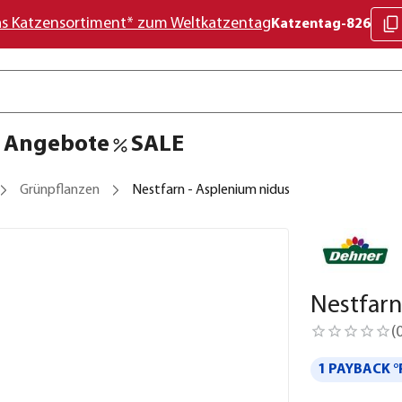
as Katzensortiment* zum Weltkatzentag
Katzentag-826
Angebote
SALE
Grünpflanzen
Nestfarn - Asplenium nidus
Nestfarn
(
1 PAYBACK °