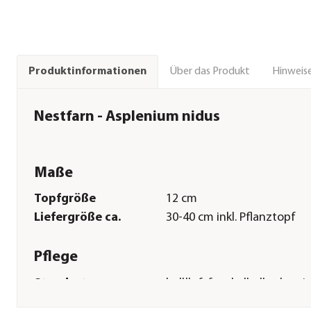
Über das Produkt
Hinweise
Produktinformationen
Nestfarn - Asplenium nidus
Maße
Topfgröße
12 cm
Liefergröße ca.
30-40 cm inkl. Pflanztopf
Pflege
Standort
hell|luftfeucht|halbschatti
Gießempfehlung
Viel