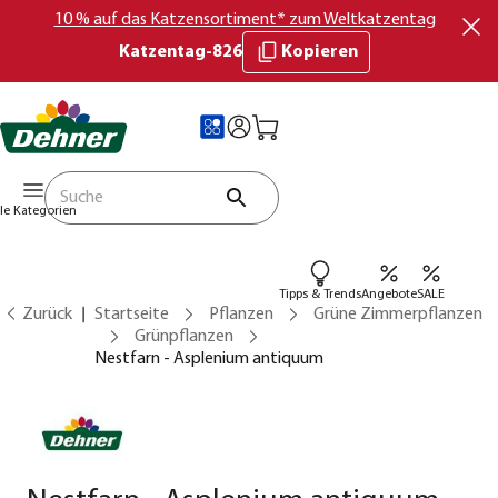
10 % auf das Katzensortiment* zum Weltkatzentag
Katzentag-826
Kopieren
lle Kategorien
Tipps & Trends
Angebote
SALE
Zurück
Startseite
Pflanzen
Grüne Zimmerpflanzen
Grünpflanzen
Nestfarn - Asplenium antiquum