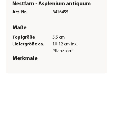
Nestfarn - Asplenium antiquum
Art. Nr.
8416455
Maße
Topfgröße
5,5 cm
Liefergröße ca.
10-12 cm inkl.
Pflanztopf
Merkmale
Farbe
Hellgrün
Wuchsform
aufrecht
Pflege
Standort
hell
Gießempfehlung
Mäßig
Sonstiges