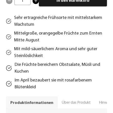
1
In den Warenkorb
Sehr ertragreiche Frühsorte mit mittelstarkem
Wachstum
Mittelgroße, orangegelbe Früchte zum Ernten
Mitte August
Mit mild-säuerlichem Aroma und sehr guter
Steinlöslichkeit
Die Früchte bereichern Obstsalate, Müsli und
Kuchen
Im April bezaubert sie mit rosafarbenem
Blütenkleid
Über das Produkt
Hinweise
Produktinformationen