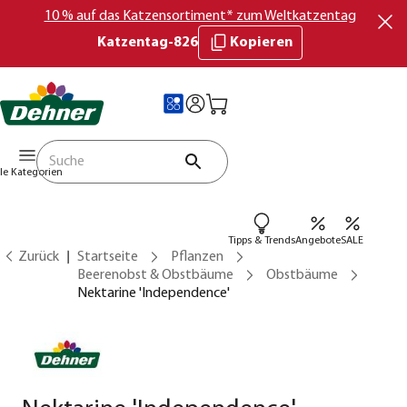
10 % auf das Katzensortiment* zum Weltkatzentag
Katzentag-826
Kopieren
lle Kategorien
Tipps & Trends
Angebote
SALE
Zurück
Startseite
Pflanzen
Beerenobst & Obstbäume
Obstbäume
Nektarine 'Independence'