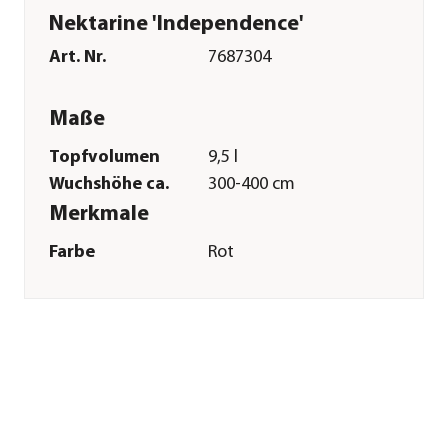
Nektarine 'Independence'
Art. Nr.
7687304
Maße
Topfvolumen
9,5 l
Wuchshöhe ca.
300-400 cm
Merkmale
Farbe
Rot
Erntezeit
August
Befruchter
Selbstbefruchter
Wuchsform
Busch
Besonderheiten
Insektenfreundlich|Blütenschm
Lebenszyklus
mehrjährig
Pflege