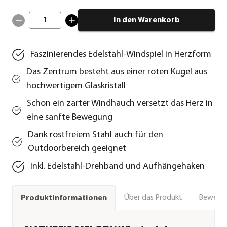
1
In den Warenkorb
Faszinierendes Edelstahl-Windspiel in Herzform
Das Zentrum besteht aus einer roten Kugel aus
hochwertigem Glaskristall
Schon ein zarter Windhauch versetzt das Herz in
eine sanfte Bewegung
Dank rostfreiem Stahl auch für den
Outdoorbereich geeignet
Inkl. Edelstahl-Drehband und Aufhängehaken
Über das Produkt
Bewert
Produktinformationen