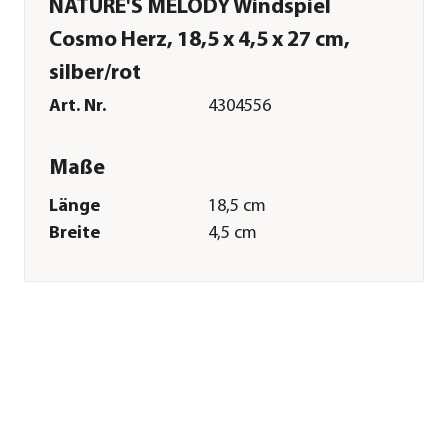
NATURE'S MELODY Windspiel
Cosmo Herz, 18,5 x 4,5 x 27 cm,
silber/rot
Art. Nr.
4304556
Maße
Länge
18,5 cm
Breite
4,5 cm
Höhe
27 cm
Gewicht
417 g
Merkmale
Farbe
Silber|Dunkelrot
Materialien
Edelstahl|Glas
Sonstiges