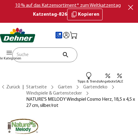
10 % auf das Katzensortiment* zum Weltkatzentag
Katzentag-826
Kopieren
lle Kategorien
Tipps & Trends
Angebote
SALE
Zurück
Startseite
Garten
Gartendeko
Windspiele & Gartenstecker
NATURE'S MELODY Windspiel Cosmo Herz, 18,5 x 4,5 x
27 cm, silber/rot