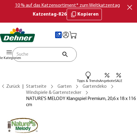
10 % auf das Katzensortiment* zum Weltkatzentag
Katzentag-826
Kopieren
lle Kategorien
Tipps & Trends
Angebote
SALE
Zurück
Startseite
Garten
Gartendeko
Windspiele & Gartenstecker
NATURE'S MELODY Klangspiel Premium, 20,6 x 18 x 116
cm