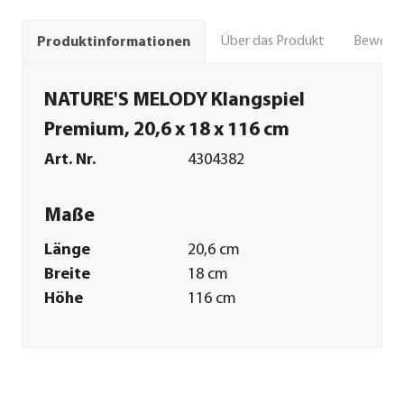
Über das Produkt
Bewert
Produktinformationen
NATURE'S MELODY Klangspiel
Premium, 20,6 x 18 x 116 cm
Art. Nr.
4304382
Maße
Länge
20,6 cm
Breite
18 cm
Höhe
116 cm
Gewicht
2,6 kg
Merkmale
Farbe
Kupfer