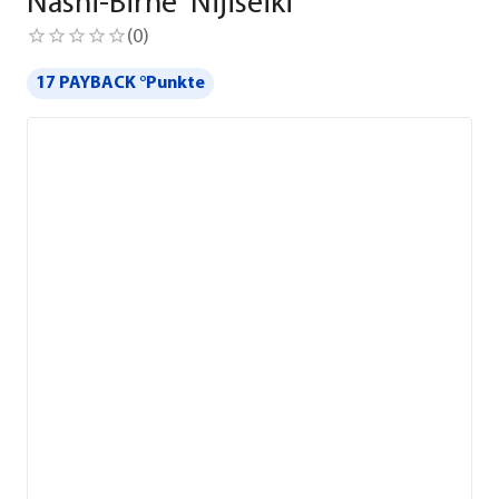
Nashi-Birne 'Nijiseiki'
(
0
)
17 PAYBACK °Punkte