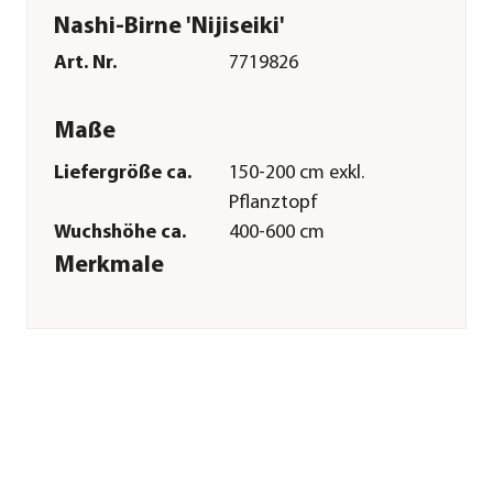
Nashi-Birne 'Nijiseiki'
Art. Nr.
7719826
Maße
Liefergröße ca.
150-200 cm exkl.
Pflanztopf
Wuchshöhe ca.
400-600 cm
Merkmale
Farbe
Gelb
Blütezeit
April
Erntezeit
September
Befruchter
Befruchter
nötig|'Conference'
Wuchsform
Busch
Besonderheiten
Blütenschmuck|Herbstfärbung