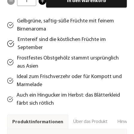
1
In den Warenkorb
Gelbgrüne, saftig-süße Früchte mit feinem
Birnenaroma
Erntereif sind die köstlichen Früchte im
September
Frostfestes Obstgehölz stammt ursprünglich
aus Asien
Ideal zum Frischverzehr oder für Kompott und
Marmelade
Auch ein Hingucker im Herbst: das Blätterkleid
färbt sich rötlich
Über das Produkt
Hinweise
Produktinformationen