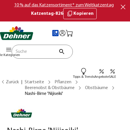
10 % auf das Katzensortiment* zum Weltkatzentag
Katzentag-826
Kopieren
lle Kategorien
Tipps & Trends
Angebote
SALE
Zurück
Startseite
Pflanzen
Beerenobst & Obstbäume
Obstbäume
Nashi-Birne 'Nijiseiki'